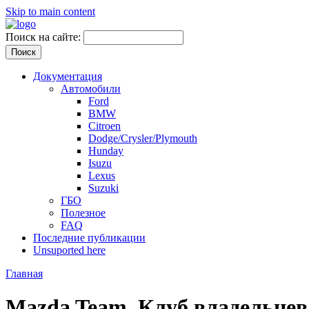
Skip to main content
Поиск на сайте:
Документация
Автомобили
Ford
BMW
Citroen
Dodge/Crysler/Plymouth
Hunday
Isuzu
Lexus
Suzuki
ГБО
Полезное
FAQ
Последние публикации
Unsuported here
Главная
Mazda Team. Клуб владельцев